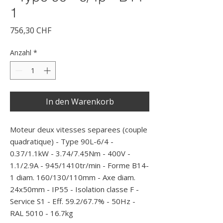
1
Preis
756,30 CHF
Anzahl
*
In den Warenkorb
Moteur deux vitesses separees (couple 
quadratique) - Type 90L-6/4 - 
0.37/1.1kW - 3.74/7.45Nm - 400V - 
1.1/2.9A - 945/1410tr/min - Forme B14-
1 diam. 160/130/110mm - Axe diam. 
24x50mm - IP55 - Isolation classe F - 
Service S1 - Eff. 59.2/67.7% - 50Hz - 
RAL 5010 - 16.7kg