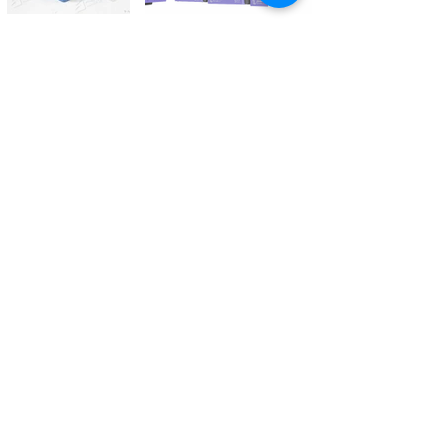
Kontaktieren Sie uns
Tél.
+41 27 305 3000
Valélectric SA - Z.I les Combes 2
CH - 1955 St-Pierre-de-Clages
contact@valelectric.ch
Öffnungszeiten:
Montag bis Donnerstag: 07h30-12h00