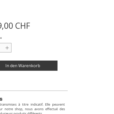
Preis
9,00 CHF
*
In den Warenkorb
s
ansmises à titre indicatif. Elle peuvent
Pour notre shop, nous avons effectué des
plusieurs produits différents.