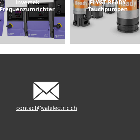
Invertek
FLYGT READY
Frequenzumrichter
Tauchpumpen
contact@valelectric.ch