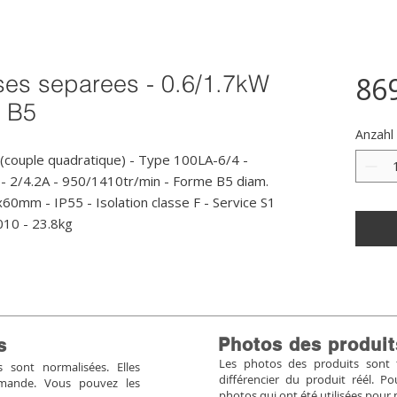
ses separees - 0.6/1.7kW
86
- B5
Anzahl
couple quadratique) - Type 100LA-6/4 - 
- 2/4.2A - 950/1410tr/min - Forme B5 diam. 
mm - IP55 - Isolation classe F - Service S1 
010 - 23.8kg
Photos des produit
s
Les photos des produits sont tr
sont normalisées. Elles
différencier du produit réél. 
mmande. Vous pouvez les
photos qui ont été utilisées pour 