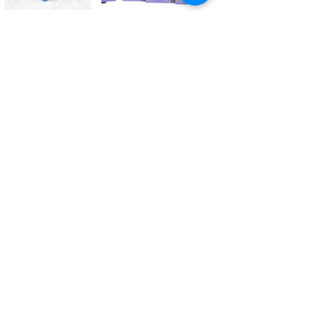
Kontaktieren Sie uns
Tél.
+41 27 305 3000
Valélectric SA - Z.I les Combes 2
CH - 1955 St-Pierre-de-Clages
contact@valelectric.ch
Öffnungszeiten:
Montag bis Donnerstag: 07h30-12h00