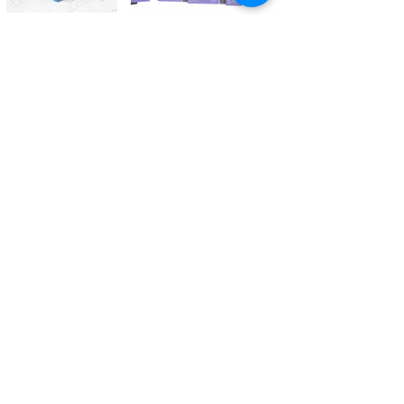
Kontaktieren Sie uns
Tél.
+41 27 305 3000
Valélectric SA - Z.I les Combes 2
CH - 1955 St-Pierre-de-Clages
contact@valelectric.ch
Öffnungszeiten:
Montag bis Donnerstag: 07h30-12h00