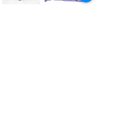
Kontaktieren Sie uns
Tél.
+41 27 305 3000
Valélectric SA - Z.I les Combes 2
CH - 1955 St-Pierre-de-Clages
contact@valelectric.ch
Öffnungszeiten:
Montag bis Donnerstag: 07h30-12h00