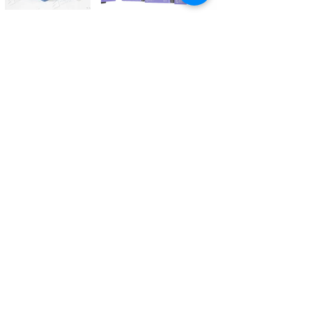
Kontaktieren Sie uns
Tél.
+41 27 305 3000
Valélectric SA - Z.I les Combes 2
CH - 1955 St-Pierre-de-Clages
contact@valelectric.ch
Öffnungszeiten:
Montag bis Donnerstag: 07h30-12h00