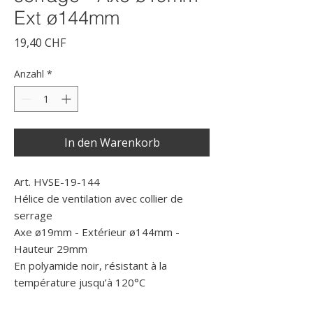
Ext ø144mm
Preis
19,40 CHF
Anzahl
*
In den Warenkorb
Art. HVSE-19-144
Hélice de ventilation avec collier de
serrage
Axe ø19mm - Extérieur ø144mm -
Hauteur 29mm
En polyamide noir, résistant à la
température jusqu’à 120°C