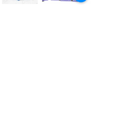
Kontaktieren Sie uns
Tél.
+41 27 305 3000
Valélectric SA - Z.I les Combes 2
CH - 1955 St-Pierre-de-Clages
contact@valelectric.ch
Öffnungszeiten:
Montag bis Donnerstag: 07h30-12h00