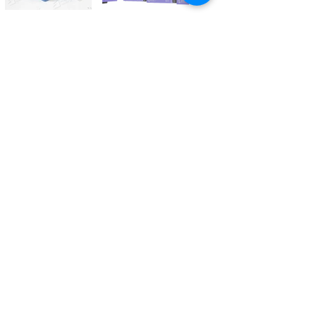
Kontaktieren Sie uns
Tél.
+41 27 305 3000
Valélectric SA - Z.I les Combes 2
CH - 1955 St-Pierre-de-Clages
contact@valelectric.ch
Öffnungszeiten:
Montag bis Donnerstag: 07h30-12h00