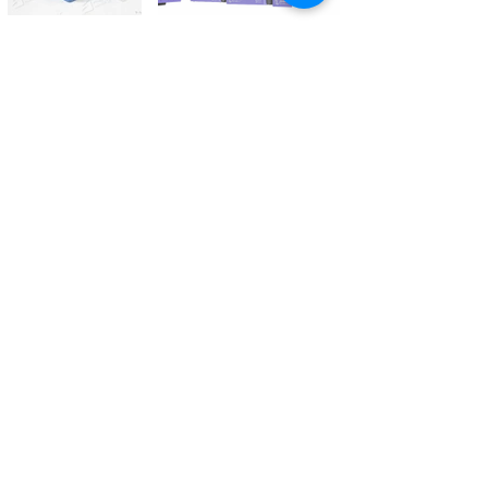
Kontaktieren Sie uns
Tél.
+41 27 305 3000
Valélectric SA - Z.I les Combes 2
CH - 1955 St-Pierre-de-Clages
contact@valelectric.ch
Öffnungszeiten:
Montag bis Donnerstag: 07h30-12h00