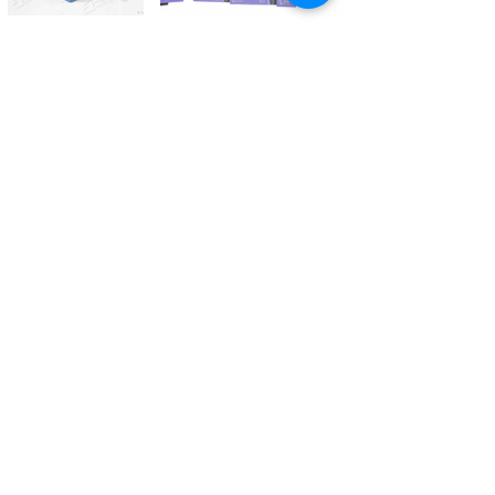
Kontaktieren Sie uns
Tél.
+41 27 305 3000
Valélectric SA - Z.I les Combes 2
CH - 1955 St-Pierre-de-Clages
contact@valelectric.ch
Öffnungszeiten:
Montag bis Donnerstag: 07h30-12h00