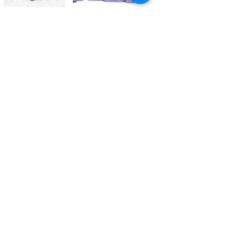
Kontaktieren Sie uns
Tél.
+41 27 305 3000
Valélectric SA - Z.I les Combes 2
CH - 1955 St-Pierre-de-Clages
contact@valelectric.ch
Öffnungszeiten:
Montag bis Donnerstag: 07h30-12h00