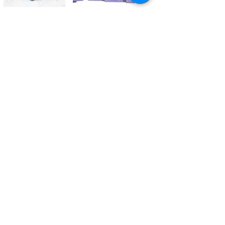
Kontaktieren Sie uns
Tél.
+41 27 305 3000
Valélectric SA - Z.I les Combes 2
CH - 1955 St-Pierre-de-Clages
contact@valelectric.ch
Öffnungszeiten:
Montag bis Donnerstag: 07h30-12h00