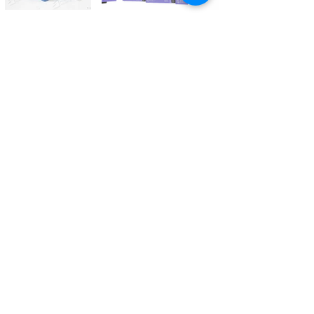
Kontaktieren Sie uns
Tél.
+41 27 305 3000
Valélectric SA - Z.I les Combes 2
CH - 1955 St-Pierre-de-Clages
contact@valelectric.ch
Öffnungszeiten:
Montag bis Donnerstag: 07h30-12h00