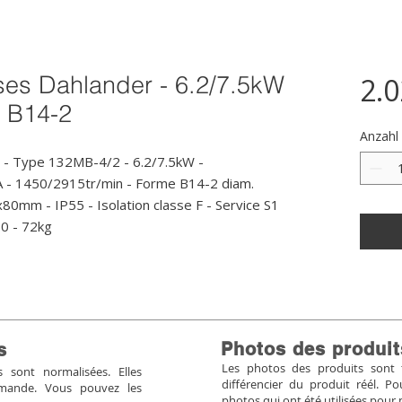
ses Dahlander - 6.2/7.5kW
2.
- B14-2
Anzahl
 - Type 132MB-4/2 - 6.2/7.5kW - 
 - 1450/2915tr/min - Forme B14-2 diam. 
mm - IP55 - Isolation classe F - Service S1 
10 - 72kg
Photos des produit
s
Les photos des produits sont tr
sont normalisées. Elles
différencier du produit réél. 
mmande. Vous pouvez les
photos qui ont été utilisées pour 