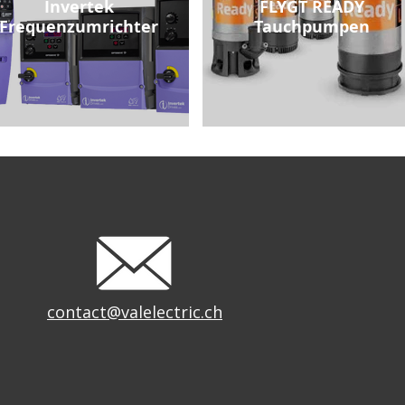
Invertek
FLYGT READY
Frequenzumrichter
Tauchpumpen
contact@valelectric.ch