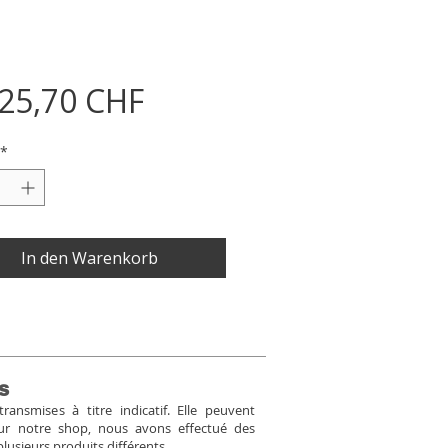
Preis
025,70 CHF
*
In den Warenkorb
s
ansmises à titre indicatif. Elle peuvent
Pour notre shop, nous avons effectué des
plusieurs produits différents.