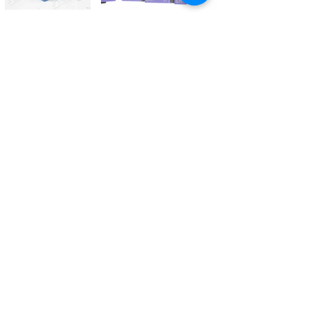
Kontaktieren Sie uns
Tél.
+41 27 305 3000
Valélectric SA - Z.I les Combes 2
CH - 1955 St-Pierre-de-Clages
contact@valelectric.ch
Öffnungszeiten:
Montag bis Donnerstag: 07h30-12h00