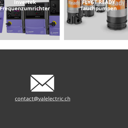
Invertek
FLYGT READY
Frequenzumrichter
Tauchpumpen
contact@valelectric.ch