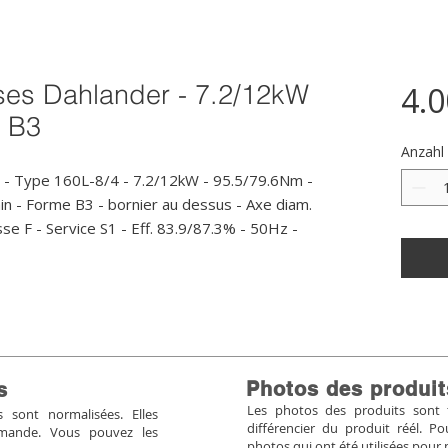
ses Dahlander - 7.2/12kW
4.
- B3
Anzahl
- Type 160L-8/4 - 7.2/12kW - 95.5/79.6Nm - 
n - Forme B3 - bornier au dessus - Axe diam. 
e F - Service S1 - Eff. 83.9/87.3% - 50Hz - 
Photos des produit
s
Les photos des produits sont tr
sont normalisées. Elles
différencier du produit réél. 
mmande. Vous pouvez les
photos qui ont été utilisées pour 