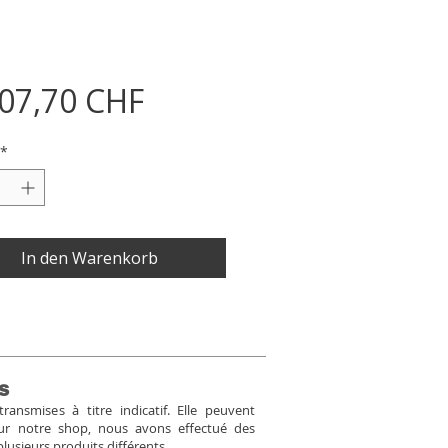
Preis
007,70 CHF
*
In den Warenkorb
s
ansmises à titre indicatif. Elle peuvent
Pour notre shop, nous avons effectué des
plusieurs produits différents.