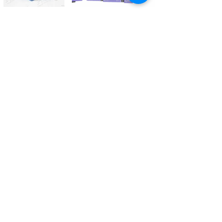
Kontaktieren Sie uns
Tél.
+41 27 305 3000
Valélectric SA - Z.I les Combes 2
CH - 1955 St-Pierre-de-Clages
contact@valelectric.ch
Öffnungszeiten:
Montag bis Donnerstag: 07h30-12h00