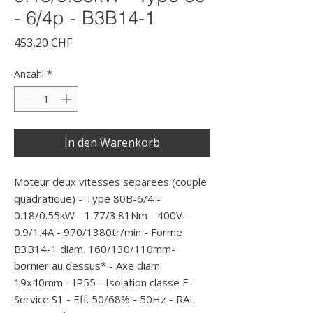
- 6/4p - B3B14-1
Preis
453,20 CHF
Anzahl
*
In den Warenkorb
Moteur deux vitesses separees (couple 
quadratique) - Type 80B-6/4 - 
0.18/0.55kW - 1.77/3.81Nm - 400V - 
0.9/1.4A - 970/1380tr/min - Forme 
B3B14-1 diam. 160/130/110mm- 
bornier au dessus* - Axe diam. 
19x40mm - IP55 - Isolation classe F - 
Service S1 - Eff. 50/68% - 50Hz - RAL 