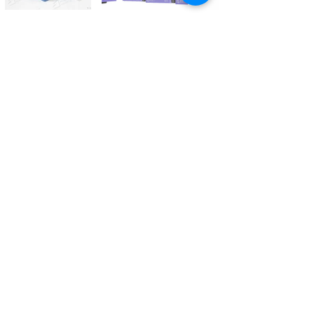
Kontaktieren Sie uns
Tél.
+41 27 305 3000
Valélectric SA - Z.I les Combes 2
CH - 1955 St-Pierre-de-Clages
contact@valelectric.ch
Öffnungszeiten:
Montag bis Donnerstag: 07h30-12h00