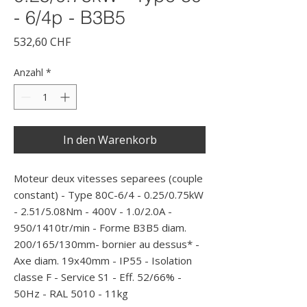
- 6/4p - B3B5
Preis
532,60 CHF
Anzahl
*
In den Warenkorb
Moteur deux vitesses separees (couple 
constant) - Type 80C-6/4 - 0.25/0.75kW 
- 2.51/5.08Nm - 400V - 1.0/2.0A - 
950/1410tr/min - Forme B3B5 diam. 
200/165/130mm- bornier au dessus* - 
Axe diam. 19x40mm - IP55 - Isolation 
classe F - Service S1 - Eff. 52/66% - 
50Hz - RAL 5010 - 11kg