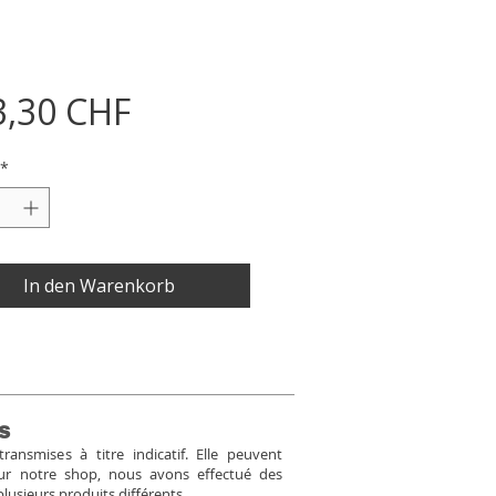
Preis
3,30 CHF
*
In den Warenkorb
s
ansmises à titre indicatif. Elle peuvent
Pour notre shop, nous avons effectué des
plusieurs produits différents.