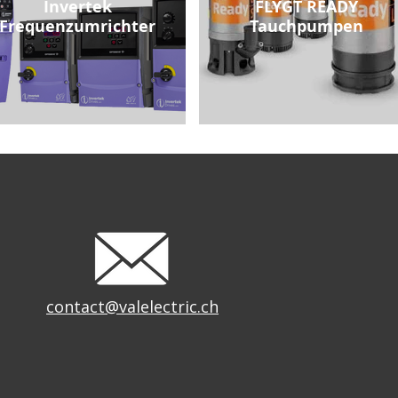
Invertek
FLYGT READY
Frequenzumrichter
Tauchpumpen
contact@valelectric.ch