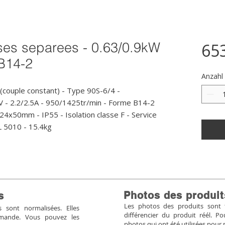
ses separees - 0.63/0.9kW
65
 B14-2
Anzahl
couple constant) - Type 90S-6/4 - 
 - 2.2/2.5A - 950/1425tr/min - Forme B14-2 
4x50mm - IP55 - Isolation classe F - Service 
L 5010 - 15.4kg
Photos des produit
s
Les photos des produits sont tr
sont normalisées. Elles
différencier du produit réél. 
mmande. Vous pouvez les
photos qui ont été utilisées pour 