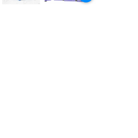
Kontaktieren Sie uns
Tél.
+41 27 305 3000
Valélectric SA - Z.I les Combes 2
CH - 1955 St-Pierre-de-Clages
contact@valelectric.ch
Öffnungszeiten:
Montag bis Donnerstag: 07h30-12h00