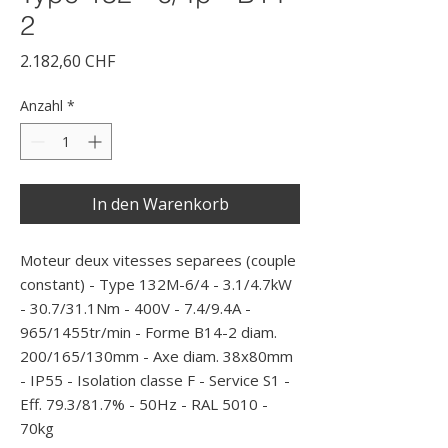
2
Preis
2.182,60 CHF
Anzahl
*
In den Warenkorb
Moteur deux vitesses separees (couple 
constant) - Type 132M-6/4 - 3.1/4.7kW 
- 30.7/31.1Nm - 400V - 7.4/9.4A - 
965/1455tr/min - Forme B14-2 diam. 
200/165/130mm - Axe diam. 38x80mm 
- IP55 - Isolation classe F - Service S1 - 
Eff. 79.3/81.7% - 50Hz - RAL 5010 - 
70kg