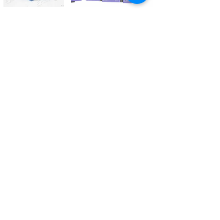
Kontaktieren Sie uns
Tél.
+41 27 305 3000
Valélectric SA - Z.I les Combes 2
CH - 1955 St-Pierre-de-Clages
contact@valelectric.ch
Öffnungszeiten:
Montag bis Donnerstag: 07h30-12h00