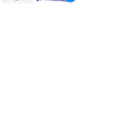
Kontaktieren Sie uns
Tél.
+41 27 305 3000
Valélectric SA - Z.I les Combes 2
CH - 1955 St-Pierre-de-Clages
contact@valelectric.ch
Öffnungszeiten:
Montag bis Donnerstag: 07h30-12h00