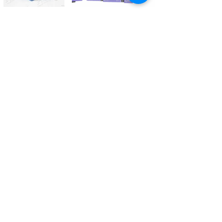
Kontaktieren Sie uns
Tél.
+41 27 305 3000
Valélectric SA - Z.I les Combes 2
CH - 1955 St-Pierre-de-Clages
contact@valelectric.ch
Öffnungszeiten:
Montag bis Donnerstag: 07h30-12h00