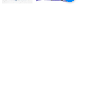
Kontaktieren Sie uns
Tél.
+41 27 305 3000
Valélectric SA - Z.I les Combes 2
CH - 1955 St-Pierre-de-Clages
contact@valelectric.ch
Öffnungszeiten:
Montag bis Donnerstag: 07h30-12h00