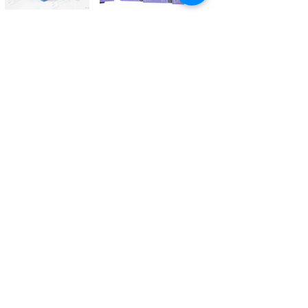
Kontaktieren Sie uns
Tél.
+41 27 305 3000
Valélectric SA - Z.I les Combes 2
CH - 1955 St-Pierre-de-Clages
contact@valelectric.ch
Öffnungszeiten:
Montag bis Donnerstag: 07h30-12h00