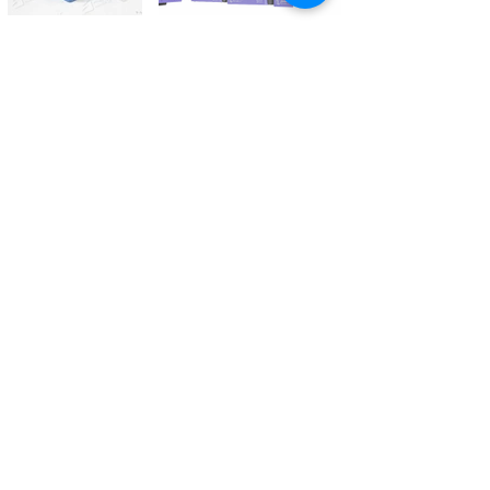
Kontaktieren Sie uns
Tél.
+41 27 305 3000
Valélectric SA - Z.I les Combes 2
CH - 1955 St-Pierre-de-Clages
contact@valelectric.ch
Öffnungszeiten:
Montag bis Donnerstag: 07h30-12h00