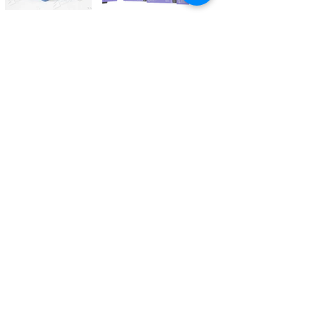
Kontaktieren Sie uns
Tél.
+41 27 305 3000
Valélectric SA - Z.I les Combes 2
CH - 1955 St-Pierre-de-Clages
contact@valelectric.ch
Öffnungszeiten:
Montag bis Donnerstag: 07h30-12h00