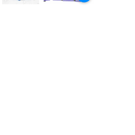
Kontaktieren Sie uns
Tél.
+41 27 305 3000
Valélectric SA - Z.I les Combes 2
CH - 1955 St-Pierre-de-Clages
contact@valelectric.ch
Öffnungszeiten:
Montag bis Donnerstag: 07h30-12h00