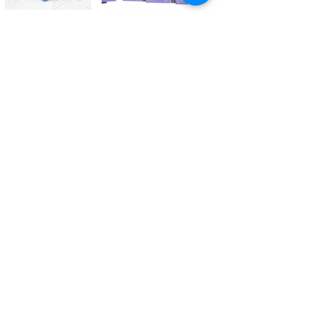
Kontaktieren Sie uns
Tél.
+41 27 305 3000
Valélectric SA - Z.I les Combes 2
CH - 1955 St-Pierre-de-Clages
contact@valelectric.ch
Öffnungszeiten:
Montag bis Donnerstag: 07h30-12h00