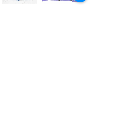
Kontaktieren Sie uns
Tél.
+41 27 305 3000
Valélectric SA - Z.I les Combes 2
CH - 1955 St-Pierre-de-Clages
contact@valelectric.ch
Öffnungszeiten:
Montag bis Donnerstag: 07h30-12h00