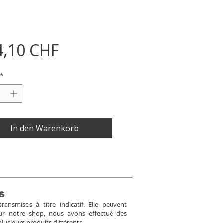
Preis
4,10 CHF
*
In den Warenkorb
s
ansmises à titre indicatif. Elle peuvent
Pour notre shop, nous avons effectué des
plusieurs produits différents.