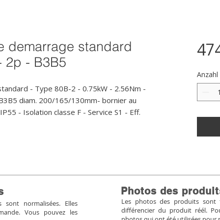
e demarrage standard
47
- 2p - B3B5
Anzahl
andard - Type 80B-2 - 0.75kW - 2.56Nm - 
 B3B5 diam. 200/165/130mm- bornier au 
5 - Isolation classe F - Service S1 - Eff. 
Photos des produit
s
Les photos des produits sont tr
sont normalisées. Elles
différencier du produit réél. 
mmande. Vous pouvez les
photos qui ont été utilisées pour 