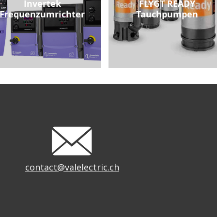
Invertek
FLYGT READY
Frequenzumrichter
Tauchpumpen
contact@valelectric.ch