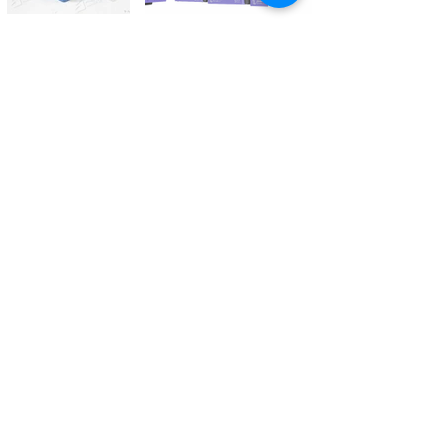
Kontaktieren Sie uns
Tél.
+41 27 305 3000
Valélectric SA - Z.I les Combes 2
CH - 1955 St-Pierre-de-Clages
contact@valelectric.ch
Öffnungszeiten:
Montag bis Donnerstag: 07h30-12h00