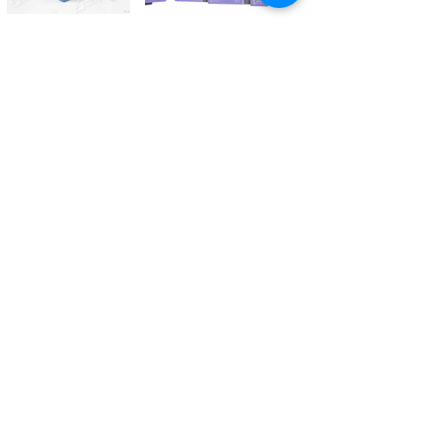
Kontaktieren Sie uns
Tél.
+41 27 305 3000
Valélectric SA - Z.I les Combes 2
CH - 1955 St-Pierre-de-Clages
contact@valelectric.ch
Öffnungszeiten:
Montag bis Donnerstag: 07h30-12h00