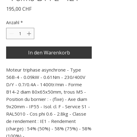
Preis
195,00 CHF
Anzahl
*
In den Warenkorb
Moteur triphase asynchrone - Type 
56B-4 - 0.09kW - 0.61Nm - 230/400V 
D/Y - 0.7/0.4A - 1400tr/min - Forme 
B14-2 diam 80x65x50mm, trous M5 - 
Position du bornier : - (fixe) - Axe diam 
9x20mm - IP55 - Isol. cl. F - Service S1 - 
RAL5010 - Cos phi 0.6 - 2.8kg - Classe 
de rendement : IE1 - Rendement 
(charge) : 54% (50%) - 58% (75%) - 58% 
(100%) -