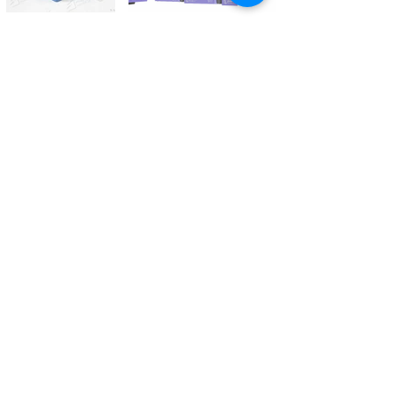
Kontaktieren Sie uns
Tél.
+41 27 305 3000
Valélectric SA - Z.I les Combes 2
CH - 1955 St-Pierre-de-Clages
contact@valelectric.ch
Öffnungszeiten:
Montag bis Donnerstag: 07h30-12h00