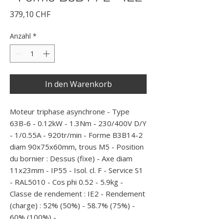
Preis
379,10 CHF
Anzahl
*
In den Warenkorb
Moteur triphase asynchrone - Type 
63B-6 - 0.12kW - 1.3Nm - 230/400V D/Y 
- 1/0.55A - 920tr/min - Forme B3B14-2 
diam 90x75x60mm, trous M5 - Position 
du bornier : Dessus (fixe) - Axe diam 
11x23mm - IP55 - Isol. cl. F - Service S1 
- RAL5010 - Cos phi 0.52 - 5.9kg - 
Classe de rendement : IE2 - Rendement 
(charge) : 52% (50%) - 58.7% (75%) - 
60% (100%) -