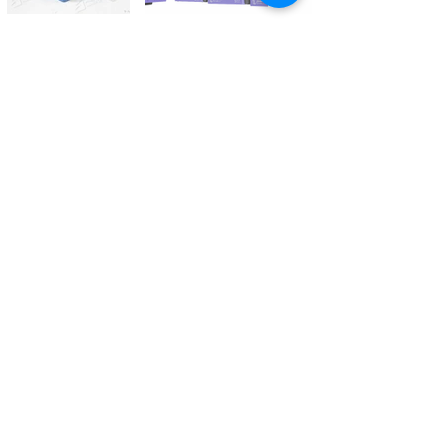
Kontaktieren Sie uns
Tél.
+41 27 305 3000
Valélectric SA - Z.I les Combes 2
CH - 1955 St-Pierre-de-Clages
contact@valelectric.ch
Öffnungszeiten:
Montag bis Donnerstag: 07h30-12h00