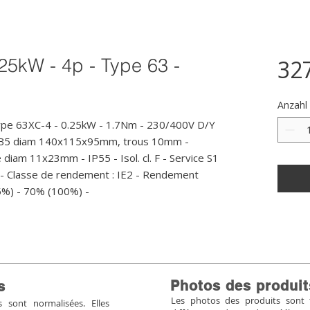
25kW - 4p - Type 63 -
32
Anzahl
ype 63XC-4 - 0.25kW - 1.7Nm - 230/400V D/Y 
e B5 diam 140x115x95mm, trous 10mm - 
e diam 11x23mm - IP55 - Isol. cl. F - Service S1 
 - Classe de rendement : IE2 - Rendement 
5%) - 70% (100%) -
Photos des produit
s
Les photos des produits sont tr
sont normalisées. Elles