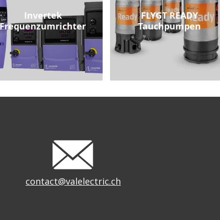
Invertek
FLYGT READY
Frequenzumrichter
Tauchpumpen
contact@valelectric.ch