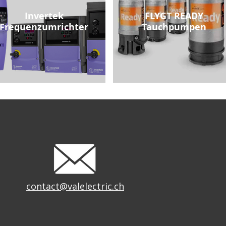
Invertek
FLYGT READY
Frequenzumrichter
Tauchpumpen
contact@valelectric.ch