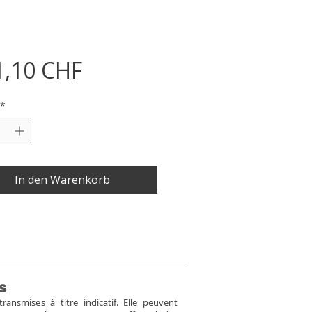
Preis
1,10 CHF
*
In den Warenkorb
s
ansmises à titre indicatif. Elle peuvent