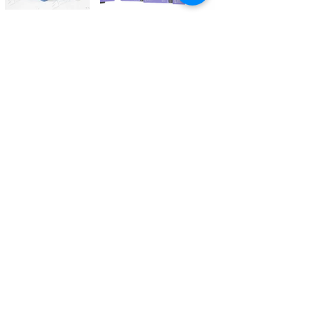
Kontaktieren Sie uns
Tél.
+41 27 305 3000
Valélectric SA - Z.I les Combes 2
CH - 1955 St-Pierre-de-Clages
contact@valelectric.ch
Öffnungszeiten:
Montag bis Donnerstag: 07h30-12h00