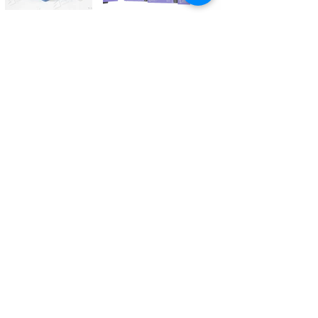
Kontaktieren Sie uns
Tél.
+41 27 305 3000
Valélectric SA - Z.I les Combes 2
CH - 1955 St-Pierre-de-Clages
contact@valelectric.ch
Öffnungszeiten:
Montag bis Donnerstag: 07h30-12h00