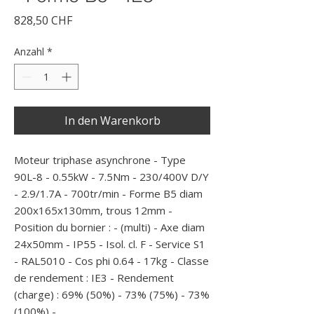
Preis
828,50 CHF
Anzahl
*
In den Warenkorb
Moteur triphase asynchrone - Type 
90L-8 - 0.55kW - 7.5Nm - 230/400V D/Y 
- 2.9/1.7A - 700tr/min - Forme B5 diam 
200x165x130mm, trous 12mm - 
Position du bornier : - (multi) - Axe diam 
24x50mm - IP55 - Isol. cl. F - Service S1 
- RAL5010 - Cos phi 0.64 - 17kg - Classe 
de rendement : IE3 - Rendement 
(charge) : 69% (50%) - 73% (75%) - 73% 
(100%) -