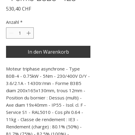
Preis
530,40 CHF
Anzahl
*
In den Warenkorb
Moteur triphase asynchrone - Type 
80B-4 - 0.75kW - 5Nm - 230/400V D/Y - 
3.6/2.1A - 1430tr/min - Forme B3B5 
diam 200x165x130mm, trous 12mm - 
Position du bornier : Dessus (multi) - 
Axe diam 19x40mm - IP55 - Isol. cl. F - 
Service S1 - RAL5010 - Cos phi 0.64 - 
11kg - Classe de rendement : IE3 - 
Rendement (charge) : 80.1% (50%) - 
81.7% (75%) - 82.5% (100%) -