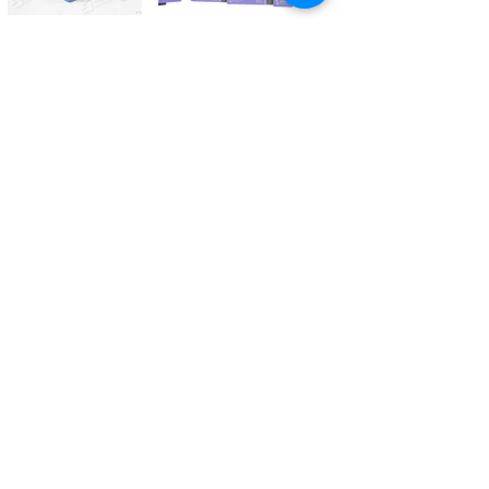
Kontaktieren Sie uns
Tél.
+41 27 305 3000
Valélectric SA - Z.I les Combes 2
CH - 1955 St-Pierre-de-Clages
contact@valelectric.ch
Öffnungszeiten:
Montag bis Donnerstag: 07h30-12h00