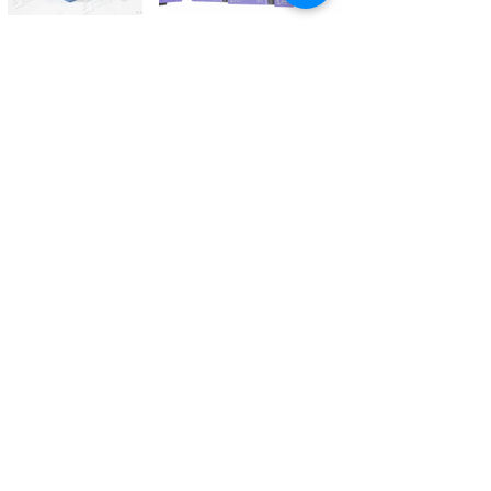
Kontaktieren Sie uns
Tél.
+41 27 305 3000
Valélectric SA - Z.I les Combes 2
CH - 1955 St-Pierre-de-Clages
contact@valelectric.ch
Öffnungszeiten:
Montag bis Donnerstag: 07h30-12h00