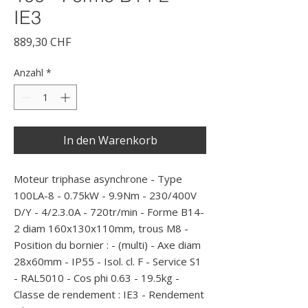
IE3
Preis
889,30 CHF
Anzahl
*
In den Warenkorb
Moteur triphase asynchrone - Type 
100LA-8 - 0.75kW - 9.9Nm - 230/400V 
D/Y - 4/2.3.0A - 720tr/min - Forme B14-
2 diam 160x130x110mm, trous M8 - 
Position du bornier : - (multi) - Axe diam 
28x60mm - IP55 - Isol. cl. F - Service S1 
- RAL5010 - Cos phi 0.63 - 19.5kg - 
Classe de rendement : IE3 - Rendement 