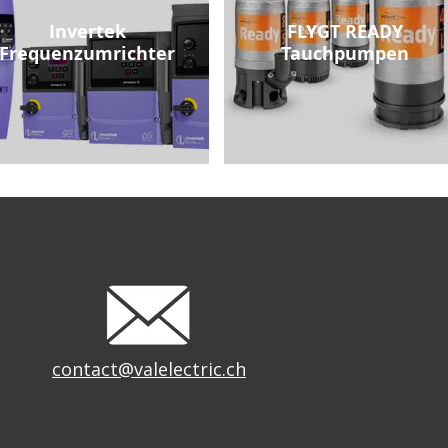
Invertek
FLYGT READY
Frequenzumrichter
Tauchpumpen
contact@valelectric.ch