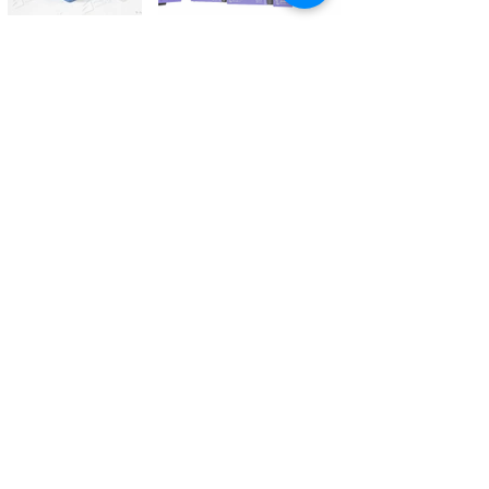
Kontaktieren Sie uns
Tél.
+41 27 305 3000
Valélectric SA - Z.I les Combes 2
CH - 1955 St-Pierre-de-Clages
contact@valelectric.ch
Öffnungszeiten:
Montag bis Donnerstag: 07h30-12h00