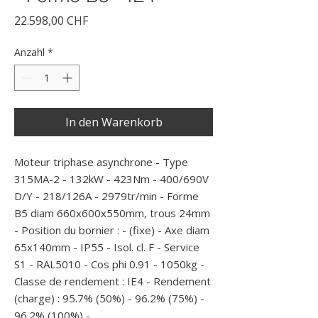
Preis
22.598,00 CHF
Anzahl
*
In den Warenkorb
Moteur triphase asynchrone - Type 
315MA-2 - 132kW - 423Nm - 400/690V 
D/Y - 218/126A - 2979tr/min - Forme 
B5 diam 660x600x550mm, trous 24mm 
- Position du bornier : - (fixe) - Axe diam 
65x140mm - IP55 - Isol. cl. F - Service 
S1 - RAL5010 - Cos phi 0.91 - 1050kg - 
Classe de rendement : IE4 - Rendement 
(charge) : 95.7% (50%) - 96.2% (75%) - 
96.2% (100%) - 
