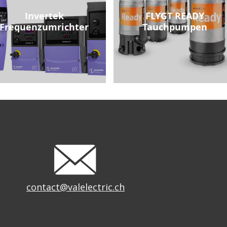
Invertek
FLYGT READY
Frequenzumrichter
Tauchpumpen
contact@valelectric.ch