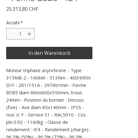
Preis
25.313,80 CHF
Anzahl
*
In den Warenkorb
Moteur triphase asynchrone - Type 
315MB-2 - 160kW - 513Nm - 400/690V 
D/Y - 261/151A - 2976tr/min - Forme 
B3B5 diam 660x600x550mm, trous 
24mm - Position du bornier : Dessus 
(fixe) - Axe diam 65x140mm - IP55 - 
Isol. cl. F - Service S1 - RAL5010 - Cos 
phi 0.92 - 1160kg - Classe de 
rendement : IE4 - Rendement (charge) : 
96.5% (50%) - 96.5% (75%) - 96.3% 