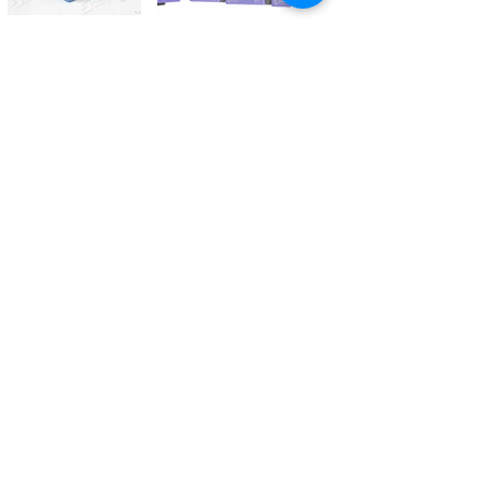
Kontaktieren Sie uns
Tél.
+41 27 305 3000
Valélectric SA - Z.I les Combes 2
CH - 1955 St-Pierre-de-Clages
contact@valelectric.ch
Öffnungszeiten:
Montag bis Donnerstag: 07h30-12h00