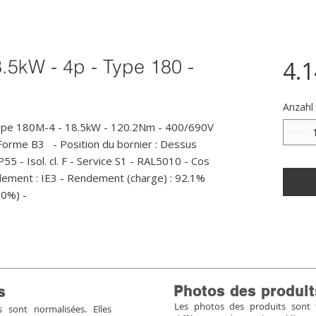
.5kW - 4p - Type 180 -
4.
Anzahl
ype 180M-4 - 18.5kW - 120.2Nm - 400/690V 
orme B3   - Position du bornier : Dessus 
5 - Isol. cl. F - Service S1 - RAL5010 - Cos 
dement : IE3 - Rendement (charge) : 92.1% 
00%) -
Photos des produit
s
Les photos des produits sont tr
sont normalisées. Elles