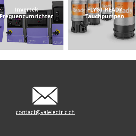
Invertek
FLYGT READY
Frequenzumrichter
Tauchpumpen
contact@valelectric.ch