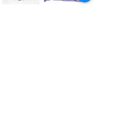
Kontaktieren Sie uns
Tél.
+41 27 305 3000
Valélectric SA - Z.I les Combes 2
CH - 1955 St-Pierre-de-Clages
contact@valelectric.ch
Öffnungszeiten:
Montag bis Donnerstag: 07h30-12h00