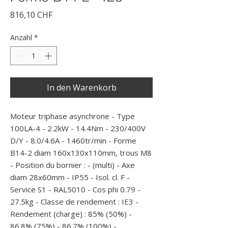
Preis
816,10 CHF
Anzahl
*
In den Warenkorb
Moteur triphase asynchrone - Type 
100LA-4 - 2.2kW - 14.4Nm - 230/400V 
D/Y - 8.0/4.6A - 1460tr/min - Forme 
B14-2 diam 160x130x110mm, trous M8 
- Position du bornier : - (multi) - Axe 
diam 28x60mm - IP55 - Isol. cl. F - 
Service S1 - RAL5010 - Cos phi 0.79 - 
27.5kg - Classe de rendement : IE3 - 
Rendement (charge) : 85% (50%) - 
86.8% (75%) - 86.7% (100%) -