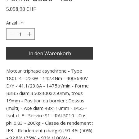
Preis
5.098,90 CHF
Anzahl
*
In den Warenkorb
Moteur triphase asynchrone - Type 
180L-4 - 22kW - 142.4Nm - 400/690V 
D/Y - 41.1/23.8A - 1475tr/min - Forme 
B3B5 diam 350x300x250mm, trous 
19mm - Position du bornier : Dessus 
(multi) - Axe diam 48x110mm - IP55 - 
Isol. cl. F - Service S1 - RAL5010 - Cos 
phi 0.83 - 200kg - Classe de rendement : 
IE3 - Rendement (charge) : 91.4% (50%) 
- 92.8% (75%) - 93% (100%) -