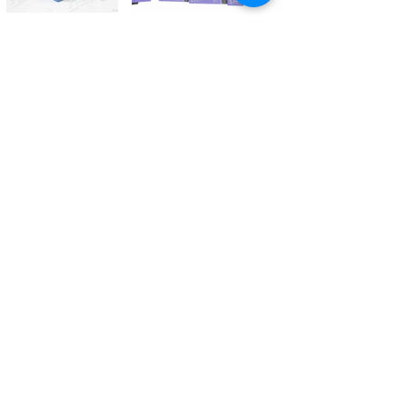
Kontaktieren Sie uns
Tél.
+41 27 305 3000
Valélectric SA - Z.I les Combes 2
CH - 1955 St-Pierre-de-Clages
contact@valelectric.ch
Öffnungszeiten:
Montag bis Donnerstag: 07h30-12h00