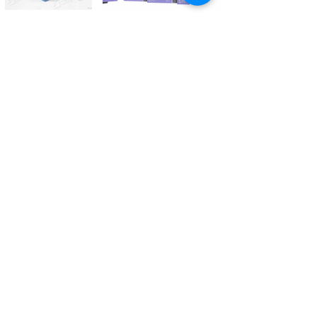
Kontaktieren Sie uns
Tél.
+41 27 305 3000
Valélectric SA - Z.I les Combes 2
CH - 1955 St-Pierre-de-Clages
contact@valelectric.ch
Öffnungszeiten:
Montag bis Donnerstag: 07h30-12h00