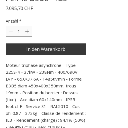
Preis
7.095,70 CHF
Anzahl
*
In den Warenkorb
Moteur triphase asynchrone - Type 
225S-4 - 37kW - 238Nm - 400/690V 
D/Y - 65.0/37.6A - 1485tr/min - Forme 
B3B5 diam 450x400x350mm, trous 
19mm - Position du bornier : Dessus 
(fixe) - Axe diam 60x140mm - IP55 - 
Isol. cl. F - Service S1 - RAL5010 - Cos 
phi 0.87 - 373kg - Classe de rendement : 
IE3 - Rendement (charge) : 94.1% (50%) 
- 94.4% (75%) - 94% (100%) - 
