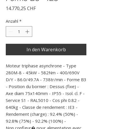
Preis
14.770,25 CHF
Anzahl
*
In den Warenkorb
Moteur triphase asynchrone - Type 
280M-8 - 45kW - 582Nm - 400/690V 
D/Y - 86.0/49.7A - 738tr/min - Forme B3   
- Position du bornier : Dessus (fixe) - 
Axe diam 75x140mm - IP55 - Isol. cl. F - 
Service S1 - RAL5010 - Cos phi 0.82 - 
640kg - Classe de rendement : IE3 - 
Rendement (charge) : 92.4% (50%) - 
92.8% (75%) - 92.2% (100%) - 

Non configur� pour alimentation avec 