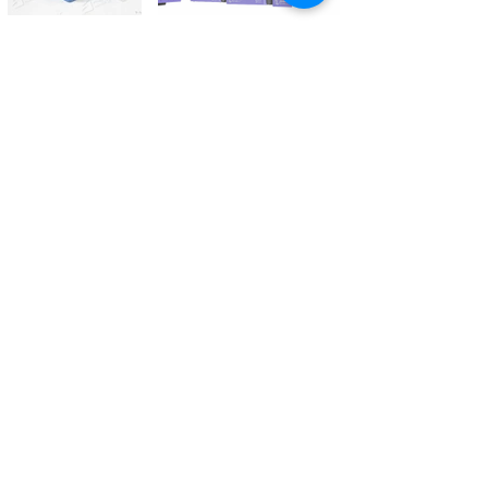
Kontaktieren Sie uns
Tél.
+41 27 305 3000
Valélectric SA - Z.I les Combes 2
CH - 1955 St-Pierre-de-Clages
contact@valelectric.ch
Öffnungszeiten:
Montag bis Donnerstag: 07h30-12h00